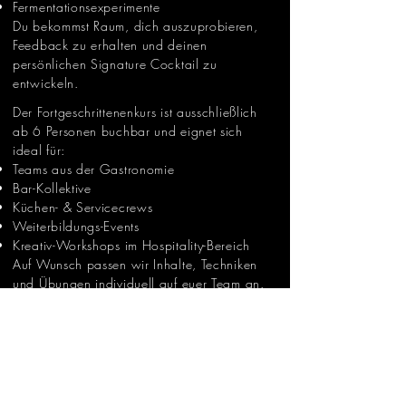
Fermentationsexperimente
Du bekommst Raum, dich auszuprobieren,
Feedback zu erhalten und deinen
persönlichen Signature Cocktail zu
entwickeln.
Der Fortgeschrittenenkurs ist ausschließlich
ab 6 Personen buchbar und eignet sich
ideal für:
Teams aus der Gastronomie
Bar-Kollektive
Küchen- & Servicecrews
Weiterbildungs-Events
Kreativ-Workshops im Hospitality-Bereich
Auf Wunsch passen wir Inhalte, Techniken
und Übungen individuell auf euer Team an.
Bereit für dein nächstes Level?
Buche die GutscheIn und wir melden uns
bei für die weitere Abstimmung. Oder
Melde dich einfach über unser