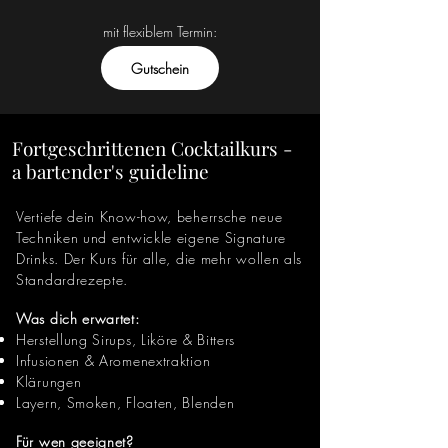
mit flexiblem Termin:
Gutschein
Fortgeschrittenen Cocktailkurs -
a bartender's guideline
Vertiefe dein Know-how, beherrsche neue
Techniken und entwickle eigene Signature
Drinks. Der Kurs für alle, die mehr wollen als
Standardrezepte.
Was dich erwartet:
Herstellung Sirups, Liköre & Bitters
Infusionen & Aromenextraktion
Klärungen
Layern, Smoken, Floaten, Blenden
Für wen geeignet?