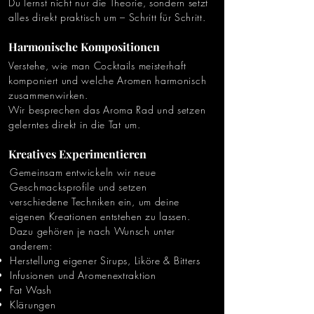
Du lernst nicht nur die Theorie, sondern setzt
alles direkt praktisch um – Schritt für Schritt.
Harmonische Kompositionen
Verstehe, wie man Cocktails meisterhaft
komponiert und welche Aromen harmonisch
zusammenwirken.
Wir besprechen das Aroma Rad und setzen
gelerntes direkt in die Tat um.
Kreatives Experimentieren
Gemeinsam entwickeln wir neue
Geschmacksprofile und setzen
verschiedene Techniken ein, um deine
eigenen Kreationen entstehen zu lassen.
Dazu gehören je nach Wunsch unter
anderem:
Herstellung eigener Sirups, Liköre & Bitters
Infusionen und Aromenextraktion
Fat Wash
Klärungen