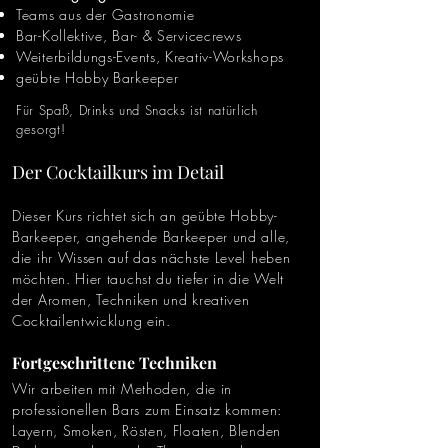
Teams aus der Gastronomie
Bar-Kollektive, Bar- & Servicecrews
Weiterbildungs-Events, Kreativ-Workshops
geübte Hobby Barkeeper
Für Spaß, Drinks und Snacks ist natürlich
gesorgt!
Der Cocktailkurs im Detail
Dieser Kurs richtet sich an geübte Hobby-
Barkeeper, angehende Barkeeper und alle,
die ihr Wissen auf das nächste Level heben
möchten. Hier tauchst du tiefer in die Welt
der Aromen, Techniken und kreativen
Cocktailentwicklung ein.
Fortgeschrittene Techniken
Wir arbeiten mit Methoden, die in
professionellen Bars zum Einsatz kommen:
Layern, Smoken, Rösten, Floaten, Blenden