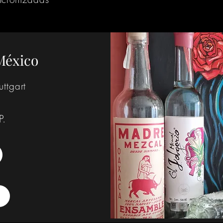
México
uttgart
P.