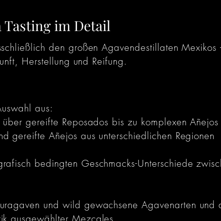
 Tasting im Detail
sschließlich den großen Agavendestillaten Mexikos
kunft, Herstellung und Reifung.
 Auswahl aus:
s über gereifte Reposados bis zu komplexen Añejos
d gereifte Añejos aus unterschiedlichen Regionen
grafisch bedingten Geschmacks-Unterschiede zwisch
turagaven und wild gewachsene Agavenarten und der
tik ausgewählter Mezcales.