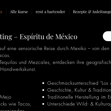
gs
Alle Kurse
rent a bartender
Rezepte & Anleitung
ting – Espíritu de México
 auf eine sensorische Reise durch Mexiko – von den 
acas.
e Tequilas und Mezcales, entdecken ihre geografisc
nd Handwerkskunst.
Geschmacksunterschied "Los A
Geschichte, Kultur & Traditio
Añejo
Traditionelle Herstellung im 
cks wie Tacos,
Unterschiede Wild- & Kultur
ncronizadas