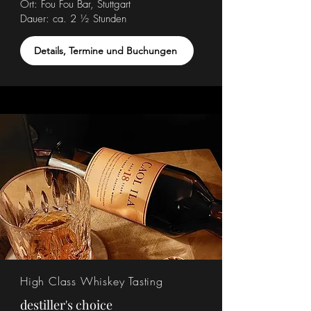
Ort: Fou Fou Bar, Stuttgart
Dauer:
ca. 2 ½ Stunden
Details, Termine und Buchungen
High Class Whiskey Tasting
destiller's choice