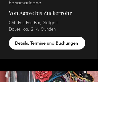
Panamaricana
Von Agave bis Zuckerrohr
Ort: Fou Fou Bar, Stuttgart
Dauer:
ca. 2 ½ Stunden
Details, Termine und Buchungen