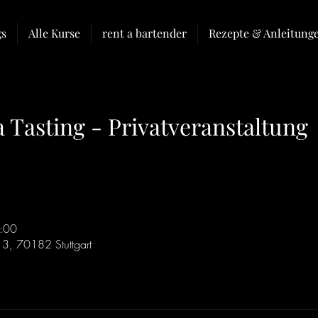
gs
Alle Kurse
rent a bartender
Rezepte & Anleitung
Tasting - Privatveranstaltung
:00
13, 70182 Stuttgart