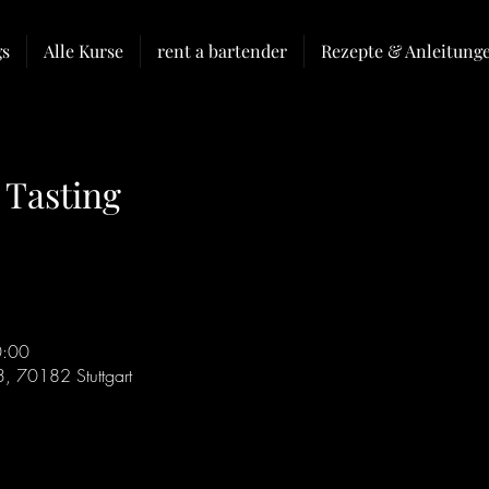
gs
Alle Kurse
rent a bartender
Rezepte & Anleitung
 Tasting
0:00
3, 70182 Stuttgart