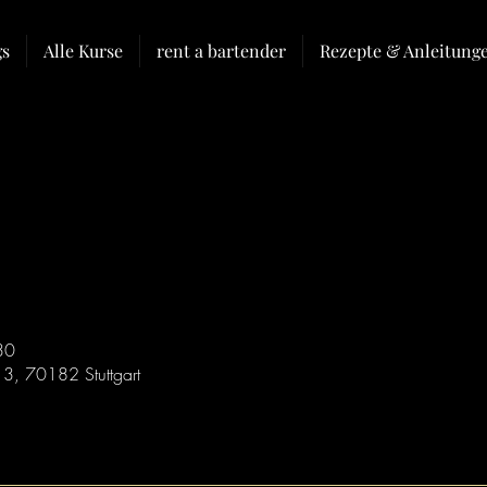
gs
Alle Kurse
rent a bartender
Rezepte & Anleitung
30
13, 70182 Stuttgart