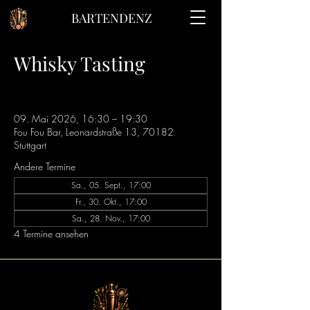
BARTENDENZ
Whisky Tasting
09. Mai 2026, 16:30 – 19:30
Fou Fou Bar, Leonardstraße 13, 70182
Stuttgart
Andere Termine
Sa., 05. Sept., 17:00
Fr., 30. Okt., 17:00
Sa., 28. Nov., 17:00
4 Termine ansehen